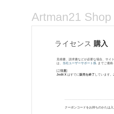
Artman21 Shop
ライセンス
購入
見積書、請求書などが必要な場合、サイト
は、
当社ユーザーサポート係
. までご連
[
ご注意
]
Jedit X
はすでに
販売を終了
しています。
クーポンコードをお持ちのかたは入